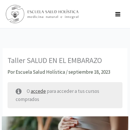
Ir
al
contenido
CLASES
Material
EXTRA!
de
Tenemos
Taller SALUD EN EL EMBARAZO
Lectura
unos
–
regalitos
descargable
para
Por
Escuela Salud Holística
/
septiembre 18, 2023
vos
O
accede
para acceder a tus cursos
comprados