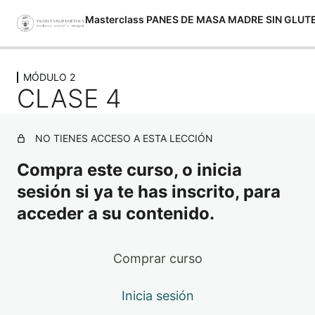
Masterclass PANES DE MASA MADRE SIN GLUT
Anterior
Siguiente
MÓDULO 2
MÓDULO 1
CLASE 4
2 lecciones
MÓDULO 2
NO TIENES ACCESO A ESTA LECCIÓN
CLASE 1
Compra este curso, o inicia
CLASE 2
sesión si ya te has inscrito, para
CLASE 3
acceder a su contenido.
CLASE 4
Material de Lectura – descargable
Comprar curso
2 lecciones
Inicia sesión