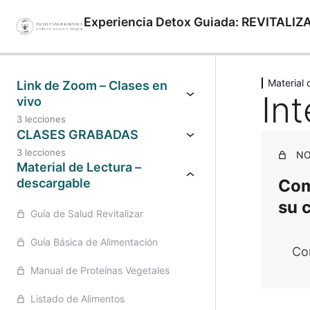
Experiencia Detox Guiada: REVITALIZ
Anterior
Sigu
Material
Link de Zoom – Clases en
In
vivo
3 lecciones
CLASES GRABADAS
3 lecciones
NO
Material de Lectura –
descargable
Comp
su 
Guía de Salud Revitalizar
Guía Básica de Alimentación
Co
Manual de Proteínas Vegetales
Listado de Alimentos