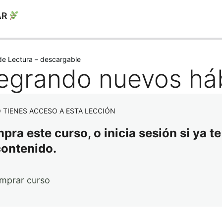
AR
iente
 de Lectura – descargable
tegrando nuevos há
 TIENES ACCESO A ESTA LECCIÓN
ra este curso, o inicia sesión si ya te
contenido.
mprar curso