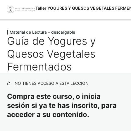
Taller YOGURES Y QUESOS VEGETALES FERM
Anterior
Siguiente
Material de Lectura – descargable
CLASES GRABADAS
Guía de Yogures y
2 lecciones
Material de Lectura – descargable
Quesos Vegetales
Guía de Yogures y Quesos Vegetales Fermentados
Fermentados
Recetario Fermentos Vegetales
NO TIENES ACCESO A ESTA LECCIÓN
Compra este curso, o inicia
sesión si ya te has inscrito, para
acceder a su contenido.