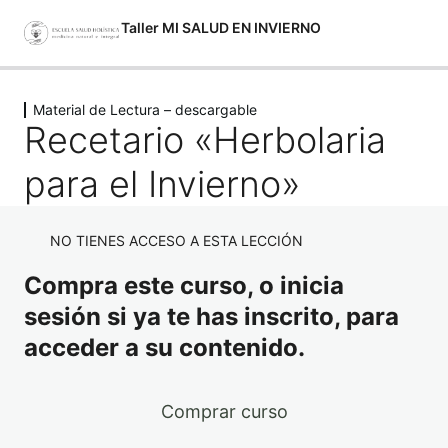
Taller MI SALUD EN INVIERNO
Anterior
Siguiente
Material de Lectura – descargable
CLASES GRABADAS
Recetario «Herbolaria
3 lecciones
Material de Lectura – descargable
para el Invierno»
Guía de Salud
NO TIENES ACCESO A ESTA LECCIÓN
Recetario "Herbolaria para el Invierno"
Compra este curso, o inicia
Recetario "Mi salud en Invierno"
sesión si ya te has inscrito, para
Acompañamiento extra!
acceder a su contenido.
2 lecciones
Clase extra en vivo!
1 lección
Comprar curso