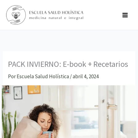
Ir
al
contenido
Material
Extra!
de
PACK INVIERNO: E-book + Recetarios
Lectura
–
descargable
Por
Escuela Salud Holística
/
abril 4, 2024