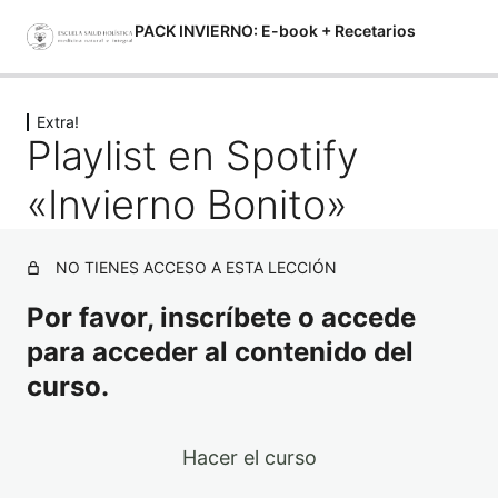
PACK INVIERNO: E-book + Recetarios
Siguiente
Anterior
Extra!
Material de Lectura – descargable
Playlist en Spotify
2 lecciones
Extra!
«Invierno Bonito»
Playlist en Spotify "Invierno Bonito"
NO TIENES ACCESO A ESTA LECCIÓN
Por favor, inscríbete o accede
para acceder al contenido del
curso.
Hacer el curso